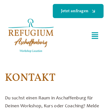
Skip
Jetzt anfragen
to
content
Toggl
Navig
Home
Galerie
KONTAKT
Preise & Leistungen
Du suchst einen Raum in Aschaffenburg für
FAQ
Deinen Workshop, Kurs oder Coaching? Melde