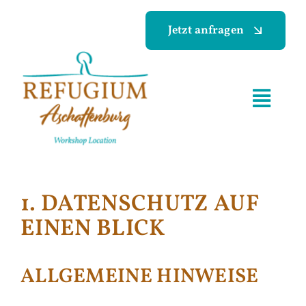
Skip
Jetzt anfragen
to
content
Toggl
Navig
Home
Galerie
1. DATENSCHUTZ AUF
EINEN BLICK
Preise & Leistungen
ALLGEMEINE HINWEISE
FAQ